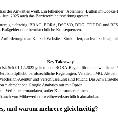
e dass der Anwalt es weiß. Ein fehlender "Ablehnen"-Button im Cooki
. Juni 2025 auch das Barrierefreiheitsstärkungsgesetz.
rn mehrere gleichzeitig. BRAO, BORA, DSGVO, DDG, TDDDG und BFSG r
, Bußgelder oder berufsrechtliche Konsequenzen.
hen Anforderungen an Kanzlei-Websites. Strukturiert, nachvollziehbar,
Key Takeaway
ch ist. Seit 01.12.2025 gelten neue BORA-Regeln für den anwaltlichen A
erufshaftpflicht, berufsrechtliche Regelungen. Veraltet: TMG. Aktuel
bdesign-Agentur und Verschlüsselung sind Pflicht. Das Anwaltsgeheimn
on = abmahnbar. Google Analytics nur mit Opt-in.
 mit Verbrauchermandaten, außer Kleinstunternehmen.
 auch von Mitbewerbern wettbewerbsrechtlich abmahnbar.
es, und warum mehrere gleichzeitig?