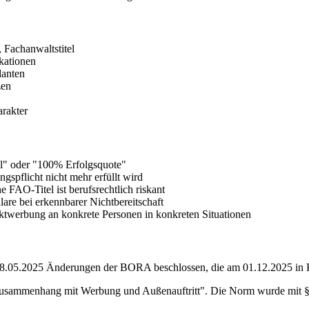
 Fachanwaltstitel
ikationen
danten
zen
arakter
ll" oder "100% Erfolgsquote"
ngspflicht nicht mehr erfüllt wird
hne FAO-Titel ist berufsrechtlich riskant
are bei erkennbarer Nichtbereitschaft
rektwerbung an konkrete Personen in konkreten Situationen
.05.2025 Änderungen der BORA beschlossen, die am 01.12.2025 in Kr
 Zusammenhang mit Werbung und Außenauftritt". Die Norm wurde mit §4