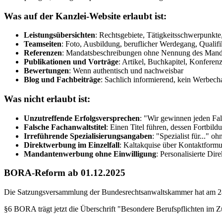
Was auf der Kanzlei-Website erlaubt ist:
Leistungsübersichten
: Rechtsgebiete, Tätigkeitsschwerpunkte,
Teamseiten
: Foto, Ausbildung, beruflicher Werdegang, Qualif
Referenzen
: Mandatsbeschreibungen ohne Nennung des Man
Publikationen und Vorträge
: Artikel, Buchkapitel, Konferen
Bewertungen
: Wenn authentisch und nachweisbar
Blog und Fachbeiträge
: Sachlich informierend, kein Werbech
Was nicht erlaubt ist:
Unzutreffende Erfolgsversprechen
: "Wir gewinnen jeden Fa
Falsche Fachanwaltstitel
: Einen Titel führen, dessen Fortbildu
Irreführende Spezialisierungsangaben
: "Spezialist für..." o
Direktwerbung im Einzelfall
: Kaltakquise über Kontaktformul
Mandantenwerbung ohne Einwilligung
: Personalisierte Di
BORA-Reform ab 01.12.2025
Die Satzungsversammlung der Bundesrechtsanwaltskammer hat am 28
§6 BORA trägt jetzt die Überschrift "Besondere Berufspflichten im