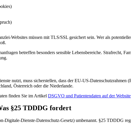
okies)
pruch)
lei-Websites müssen mit TLS/SSL gesichert sein. Wer als potentieller M
toß.
nfragen betreffen besonders sensible Lebensbereiche. Strafrecht, Fami
ung.
enste nutzt, muss sicherstellen, dass der EU-US-Datenschutzrahmen (P
land, Österreich oder die Niederlande.
ten finden Sie im Artikel
DSGVO und Patientendaten auf der Website
 Was §25 TDDDG fordert
igitale-Dienste-Datenschutz-Gesetz) umbenannt. §25 TDDDG regelt,