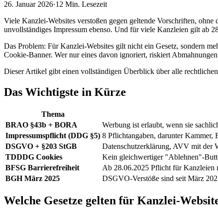
26. Januar 2026
·
12 Min.
Lesezeit
Viele Kanzlei-Websites verstoßen gegen geltende Vorschriften, ohn
unvollständiges Impressum ebenso. Und für viele Kanzleien gilt ab 28
Das Problem: Für Kanzlei-Websites gilt nicht ein Gesetz, sonde
Cookie-Banner. Wer nur eines davon ignoriert, riskiert Abmahnungen
Dieser Artikel gibt einen vollständigen Überblick über alle rechtlic
Das Wichtigste in Kürze
Thema
BRAO §43b + BORA
Werbung ist erlaubt, wenn sie sachli
Impressumspflicht (DDG §5)
8 Pflichtangaben, darunter Kammer, B
DSGVO + §203 StGB
Datenschutzerklärung, AVV mit der We
TDDDG Cookies
Kein gleichwertiger "Ablehnen"-Butt
BFSG Barrierefreiheit
Ab 28.06.2025 Pflicht für Kanzleien
BGH März 2025
DSGVO-Verstöße sind seit März 2025
Welche Gesetze gelten für Kanzlei-Websit