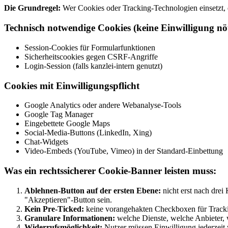
Die Grundregel:
Wer Cookies oder Tracking-Technologien einsetzt, d
Technisch notwendige Cookies (keine Einwilligung nö
Session-Cookies für Formularfunktionen
Sicherheitscookies gegen CSRF-Angriffe
Login-Session (falls kanzlei-intern genutzt)
Cookies mit Einwilligungspflicht
Google Analytics oder andere Webanalyse-Tools
Google Tag Manager
Eingebettete Google Maps
Social-Media-Buttons (LinkedIn, Xing)
Chat-Widgets
Video-Embeds (YouTube, Vimeo) in der Standard-Einbettung
Was ein rechtssicherer Cookie-Banner leisten muss:
Ablehnen-Button auf der ersten Ebene:
nicht erst nach drei
"Akzeptieren"-Button sein.
Kein Pre-Ticked:
keine vorangehakten Checkboxen für Trac
Granulare Informationen:
welche Dienste, welche Anbieter,
Widerrufsmöglichkeit:
Nutzer müssen Einwilligung jederzeit