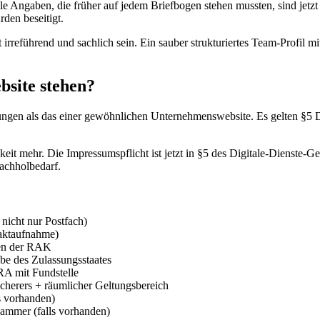
ngaben, die früher auf jedem Briefbogen stehen mussten, sind jetzt i
den beseitigt.
t irreführend und sachlich sein. Ein sauber strukturiertes Team-Profil 
site stehen?
ungen als das einer gewöhnlichen Unternehmenswebsite. Es gelten §5 
t mehr. Die Impressumspflicht ist jetzt in §5 des Digitale-Dienste-Ges
achholbedarf.
nicht nur Postfach)
taktaufnahme)
ten der RAK
be des Zulassungsstaates
 mit Fundstelle
cherers + räumlicher Geltungsbereich
s vorhanden)
ammer (falls vorhanden)