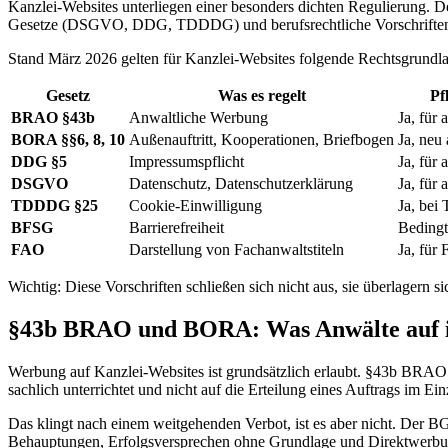
Kanzlei-Websites unterliegen einer besonders dichten Regulierung. D
Gesetze (DSGVO, DDG, TDDDG) und berufsrechtliche Vorschrifte
Stand März 2026 gelten für Kanzlei-Websites folgende Rechtsgrundl
Gesetz
Was es regelt
Pf
BRAO §43b
Anwaltliche Werbung
Ja, für a
BORA §§6, 8, 10
Außenauftritt, Kooperationen, Briefbogen
Ja, neu
DDG §5
Impressumspflicht
Ja, für a
DSGVO
Datenschutz, Datenschutzerklärung
Ja, für a
TDDDG §25
Cookie-Einwilligung
Ja, bei
BFSG
Barrierefreiheit
Bedingt
FAO
Darstellung von Fachanwaltstiteln
Ja, für
Wichtig: Diese Vorschriften schließen sich nicht aus, sie überlagern si
§43b BRAO und BORA: Was Anwälte auf ih
Werbung auf Kanzlei-Websites ist grundsätzlich erlaubt. §43b BRAO l
sachlich unterrichtet und nicht auf die Erteilung eines Auftrags im Einze
Das klingt nach einem weitgehenden Verbot, ist es aber nicht. Der BG
Behauptungen, Erfolgsversprechen ohne Grundlage und Direktwerbu