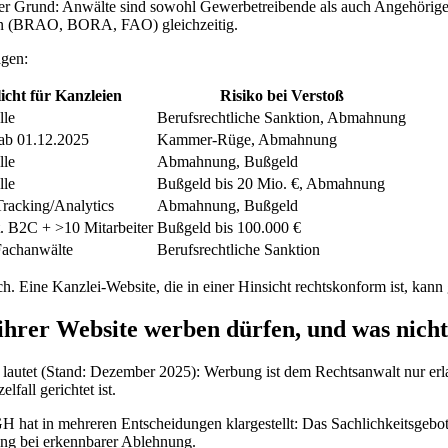
er Grund: Anwälte sind sowohl Gewerbetreibende als auch Angehörige e
n (BRAO, BORA, FAO) gleichzeitig.
agen:
licht für Kanzleien
Risiko bei Verstoß
lle
Berufsrechtliche Sanktion, Abmahnung
 ab 01.12.2025
Kammer-Rüge, Abmahnung
lle
Abmahnung, Bußgeld
lle
Bußgeld bis 20 Mio. €, Abmahnung
 Tracking/Analytics
Abmahnung, Bußgeld
. B2C + >10 Mitarbeiter
Bußgeld bis 100.000 €
 Fachanwälte
Berufsrechtliche Sanktion
ch. Eine Kanzlei-Website, die in einer Hinsicht rechtskonform ist, kann 
rer Website werben dürfen, und was nicht
autet (Stand: Dezember 2025): Werbung ist dem Rechtsanwalt nur erlaub
lfall gerichtet ist.
H hat in mehreren Entscheidungen klargestellt: Das Sachlichkeitsgebot i
ng bei erkennbarer Ablehnung.