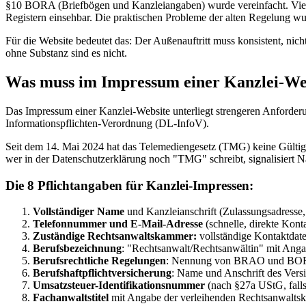
§10 BORA (Briefbögen und Kanzleiangaben) wurde vereinfacht. Viele A
Registern einsehbar. Die praktischen Probleme der alten Regelung wur
Für die Website bedeutet das: Der Außenauftritt muss konsistent, nich
ohne Substanz sind es nicht.
Was muss im Impressum einer Kanzlei-Web
Das Impressum einer Kanzlei-Website unterliegt strengeren Anforder
Informationspflichten-Verordnung (DL-InfoV).
Seit dem 14. Mai 2024 hat das Telemediengesetz (TMG) keine Gültigkei
wer in der Datenschutzerklärung noch "TMG" schreibt, signalisiert N
Die 8 Pflichtangaben für Kanzlei-Impressen:
Vollständiger Name
und Kanzleianschrift (Zulassungsadresse, 
Telefonnummer und E-Mail-Adresse
(schnelle, direkte Kon
Zuständige Rechtsanwaltskammer:
vollständige Kontaktda
Berufsbezeichnung
: "Rechtsanwalt/Rechtsanwältin" mit Anga
Berufsrechtliche Regelungen
: Nennung von BRAO und BORA
Berufshaftpflichtversicherung
: Name und Anschrift des Versi
Umsatzsteuer-Identifikationsnummer
(nach §27a UStG, fall
Fachanwaltstitel
mit Angabe der verleihenden Rechtsanwaltsk