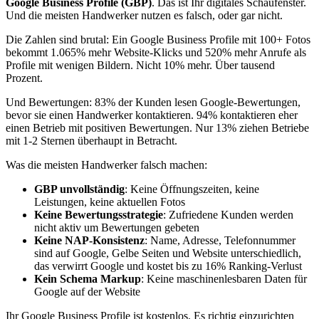
Google Business Profile (GBP)
. Das ist Ihr digitales Schaufenster.
Und die meisten Handwerker nutzen es falsch, oder gar nicht.
Die Zahlen sind brutal: Ein Google Business Profile mit 100+ Fotos
bekommt 1.065% mehr Website-Klicks und 520% mehr Anrufe als
Profile mit wenigen Bildern. Nicht 10% mehr. Über tausend
Prozent.
Und Bewertungen: 83% der Kunden lesen Google-Bewertungen,
bevor sie einen Handwerker kontaktieren. 94% kontaktieren eher
einen Betrieb mit positiven Bewertungen. Nur 13% ziehen Betriebe
mit 1-2 Sternen überhaupt in Betracht.
Was die meisten Handwerker falsch machen:
GBP unvollständig
: Keine Öffnungszeiten, keine
Leistungen, keine aktuellen Fotos
Keine Bewertungsstrategie
: Zufriedene Kunden werden
nicht aktiv um Bewertungen gebeten
Keine NAP-Konsistenz
: Name, Adresse, Telefonnummer
sind auf Google, Gelbe Seiten und Website unterschiedlich,
das verwirrt Google und kostet bis zu 16% Ranking-Verlust
Kein Schema Markup
: Keine maschinenlesbaren Daten für
Google auf der Website
Ihr Google Business Profile ist kostenlos. Es richtig einzurichten