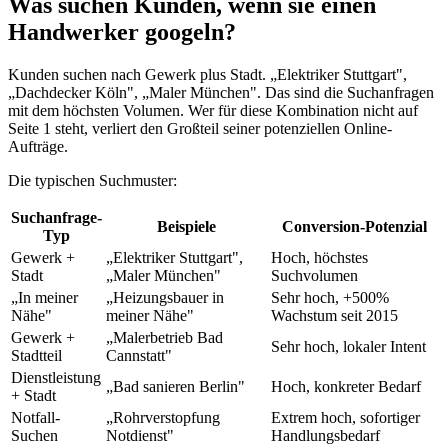
Was suchen Kunden, wenn sie einen
Handwerker googeln?
Kunden suchen nach Gewerk plus Stadt. „Elektriker Stuttgart",
„Dachdecker Köln", „Maler München". Das sind die Suchanfragen
mit dem höchsten Volumen. Wer für diese Kombination nicht auf
Seite 1 steht, verliert den Großteil seiner potenziellen Online-
Aufträge.
Die typischen Suchmuster:
Suchanfrage-
Beispiele
Conversion-Potenzial
Typ
Gewerk +
„Elektriker Stuttgart",
Hoch, höchstes
Stadt
„Maler München"
Suchvolumen
„In meiner
„Heizungsbauer in
Sehr hoch, +500%
Nähe"
meiner Nähe"
Wachstum seit 2015
Gewerk +
„Malerbetrieb Bad
Sehr hoch, lokaler Intent
Stadtteil
Cannstatt"
Dienstleistung
„Bad sanieren Berlin"
Hoch, konkreter Bedarf
+ Stadt
Notfall-
„Rohrverstopfung
Extrem hoch, sofortiger
Suchen
Notdienst"
Handlungsbedarf