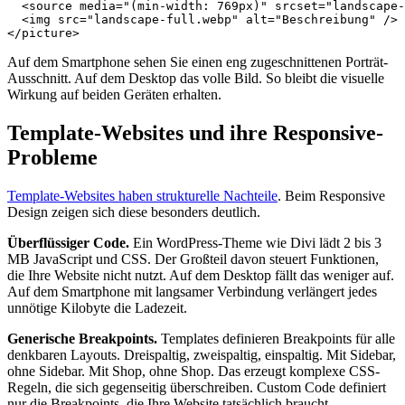
  <source media="(min-width: 769px)" srcset="landscape-
  <img src="landscape-full.webp" alt="Beschreibung" />

Auf dem Smartphone sehen Sie einen eng zugeschnittenen Porträt-
Ausschnitt. Auf dem Desktop das volle Bild. So bleibt die visuelle
Wirkung auf beiden Geräten erhalten.
Template-Websites und ihre Responsive-
Probleme
Template-Websites haben strukturelle Nachteile
. Beim Responsive
Design zeigen sich diese besonders deutlich.
Überflüssiger Code.
Ein WordPress-Theme wie Divi lädt 2 bis 3
MB JavaScript und CSS. Der Großteil davon steuert Funktionen,
die Ihre Website nicht nutzt. Auf dem Desktop fällt das weniger auf.
Auf dem Smartphone mit langsamer Verbindung verlängert jedes
unnötige Kilobyte die Ladezeit.
Generische Breakpoints.
Templates definieren Breakpoints für alle
denkbaren Layouts. Dreispaltig, zweispaltig, einspaltig. Mit Sidebar,
ohne Sidebar. Mit Shop, ohne Shop. Das erzeugt komplexe CSS-
Regeln, die sich gegenseitig überschreiben. Custom Code definiert
nur die Breakpoints, die Ihre Website tatsächlich braucht.