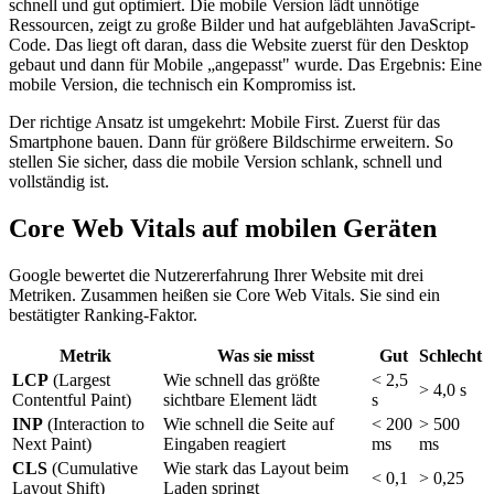
schnell und gut optimiert. Die mobile Version lädt unnötige
Ressourcen, zeigt zu große Bilder und hat aufgeblähten JavaScript-
Code. Das liegt oft daran, dass die Website zuerst für den Desktop
gebaut und dann für Mobile „angepasst" wurde. Das Ergebnis: Eine
mobile Version, die technisch ein Kompromiss ist.
Der richtige Ansatz ist umgekehrt: Mobile First. Zuerst für das
Smartphone bauen. Dann für größere Bildschirme erweitern. So
stellen Sie sicher, dass die mobile Version schlank, schnell und
vollständig ist.
Core Web Vitals auf mobilen Geräten
Google bewertet die Nutzererfahrung Ihrer Website mit drei
Metriken. Zusammen heißen sie Core Web Vitals. Sie sind ein
bestätigter Ranking-Faktor.
Metrik
Was sie misst
Gut
Schlecht
LCP
(Largest
Wie schnell das größte
< 2,5
> 4,0 s
Contentful Paint)
sichtbare Element lädt
s
INP
(Interaction to
Wie schnell die Seite auf
< 200
> 500
Next Paint)
Eingaben reagiert
ms
ms
CLS
(Cumulative
Wie stark das Layout beim
< 0,1
> 0,25
Layout Shift)
Laden springt