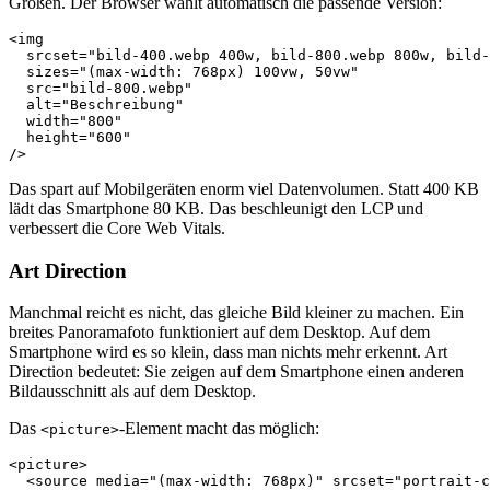
Größen. Der Browser wählt automatisch die passende Version:
<img

  srcset="bild-400.webp 400w, bild-800.webp 800w, bild-
  sizes="(max-width: 768px) 100vw, 50vw"

  src="bild-800.webp"

  alt="Beschreibung"

  width="800"

  height="600"

Das spart auf Mobilgeräten enorm viel Datenvolumen. Statt 400 KB
lädt das Smartphone 80 KB. Das beschleunigt den LCP und
verbessert die Core Web Vitals.
Art Direction
Manchmal reicht es nicht, das gleiche Bild kleiner zu machen. Ein
breites Panoramafoto funktioniert auf dem Desktop. Auf dem
Smartphone wird es so klein, dass man nichts mehr erkennt. Art
Direction bedeutet: Sie zeigen auf dem Smartphone einen anderen
Bildausschnitt als auf dem Desktop.
Das
-Element macht das möglich:
<picture>
<picture>

  <source media="(max-width: 768px)" srcset="portrait-c