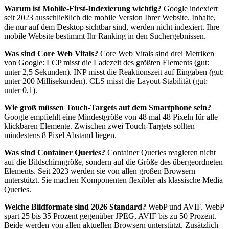
Warum ist Mobile-First-Indexierung wichtig?
Google indexiert
seit 2023 ausschließlich die mobile Version Ihrer Website. Inhalte,
die nur auf dem Desktop sichtbar sind, werden nicht indexiert. Ihre
mobile Website bestimmt Ihr Ranking in den Suchergebnissen.
Was sind Core Web Vitals?
Core Web Vitals sind drei Metriken
von Google: LCP misst die Ladezeit des größten Elements (gut:
unter 2,5 Sekunden). INP misst die Reaktionszeit auf Eingaben (gut:
unter 200 Millisekunden). CLS misst die Layout-Stabilität (gut:
unter 0,1).
Wie groß müssen Touch-Targets auf dem Smartphone sein?
Google empfiehlt eine Mindestgröße von 48 mal 48 Pixeln für alle
klickbaren Elemente. Zwischen zwei Touch-Targets sollten
mindestens 8 Pixel Abstand liegen.
Was sind Container Queries?
Container Queries reagieren nicht
auf die Bildschirmgröße, sondern auf die Größe des übergeordneten
Elements. Seit 2023 werden sie von allen großen Browsern
unterstützt. Sie machen Komponenten flexibler als klassische Media
Queries.
Welche Bildformate sind 2026 Standard?
WebP und AVIF. WebP
spart 25 bis 35 Prozent gegenüber JPEG, AVIF bis zu 50 Prozent.
Beide werden von allen aktuellen Browsern unterstützt. Zusätzlich