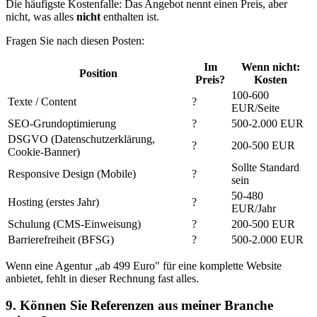
Die häufigste Kostenfalle: Das Angebot nennt einen Preis, aber
nicht, was alles
nicht
enthalten ist.
Fragen Sie nach diesen Posten:
Im
Wenn nicht:
Position
Preis?
Kosten
100-600
Texte / Content
?
EUR/Seite
SEO-Grundoptimierung
?
500-2.000 EUR
DSGVO (Datenschutzerklärung,
?
200-500 EUR
Cookie-Banner)
Sollte Standard
Responsive Design (Mobile)
?
sein
50-480
Hosting (erstes Jahr)
?
EUR/Jahr
Schulung (CMS-Einweisung)
?
200-500 EUR
Barrierefreiheit (BFSG)
?
500-2.000 EUR
Wenn eine Agentur „ab 499 Euro" für eine komplette Website
anbietet, fehlt in dieser Rechnung fast alles.
9. Können Sie Referenzen aus meiner Branche