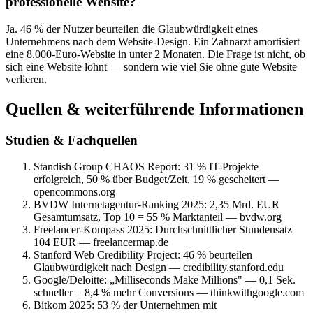
professionelle Website?
Ja. 46 % der Nutzer beurteilen die Glaubwürdigkeit eines
Unternehmens nach dem Website-Design. Ein Zahnarzt amortisiert
eine 8.000-Euro-Website in unter 2 Monaten. Die Frage ist nicht, ob
sich eine Website lohnt — sondern wie viel Sie ohne gute Website
verlieren.
Quellen & weiterführende Informationen
Studien & Fachquellen
Standish Group CHAOS Report: 31 % IT-Projekte
erfolgreich, 50 % über Budget/Zeit, 19 % gescheitert —
opencommons.org
BVDW Internetagentur-Ranking 2025: 2,35 Mrd. EUR
Gesamtumsatz, Top 10 = 55 % Marktanteil — bvdw.org
Freelancer-Kompass 2025: Durchschnittlicher Stundensatz
104 EUR — freelancermap.de
Stanford Web Credibility Project: 46 % beurteilen
Glaubwürdigkeit nach Design — credibility.stanford.edu
Google/Deloitte: „Milliseconds Make Millions" — 0,1 Sek.
schneller = 8,4 % mehr Conversions — thinkwithgoogle.com
Bitkom 2025: 53 % der Unternehmen mit