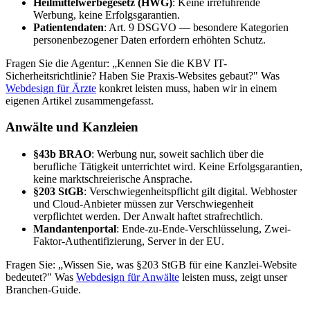
Heilmittelwerbegesetz (HWG)
: Keine irreführende
Werbung, keine Erfolgsgarantien.
Patientendaten
: Art. 9 DSGVO — besondere Kategorien
personenbezogener Daten erfordern erhöhten Schutz.
Fragen Sie die Agentur: „Kennen Sie die KBV IT-
Sicherheitsrichtlinie? Haben Sie Praxis-Websites gebaut?" Was
Webdesign für Ärzte
konkret leisten muss, haben wir in einem
eigenen Artikel zusammengefasst.
Anwälte und Kanzleien
§43b BRAO
: Werbung nur, soweit sachlich über die
berufliche Tätigkeit unterrichtet wird. Keine Erfolgsgarantien,
keine marktschreierische Ansprache.
§203 StGB
: Verschwiegenheitspflicht gilt digital. Webhoster
und Cloud-Anbieter müssen zur Verschwiegenheit
verpflichtet werden. Der Anwalt haftet strafrechtlich.
Mandantenportal
: Ende-zu-Ende-Verschlüsselung, Zwei-
Faktor-Authentifizierung, Server in der EU.
Fragen Sie: „Wissen Sie, was §203 StGB für eine Kanzlei-Website
bedeutet?" Was
Webdesign für Anwälte
leisten muss, zeigt unser
Branchen-Guide.