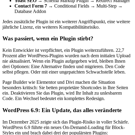
Yoast SEO
→ Schema Markup Plugin → Redirect Manager
Contact Form 7
→ Conditional Fields → Multi-Step →
Database Addon
Jedes zusätzliche Plugin ist ein weiterer Angriffspunkt, eine weitere
jährliche Lizenz, ein weiteres Kompatibilitätsrisiko.
Was passiert, wenn ein Plugin stirbt?
Kein Entwickler ist verpflichtet, ein Plugin weiterzuführen. 22,7
Prozent aller WordPress-Plugins wurden nach dem initialen Upload
nie aktualisiert. Wenn ein Plugin aufgegeben wird, bleiben Ihnen
drei Optionen: Eine Alternative finden und migrieren. Den Code
selbst pflegen. Oder mit einer ungepatchten Schwachstelle leben.
Page Builder wie Elementor und Divi machen die Situation
besonders kritisch: Sie betten proprietäre Shortcodes in Ihre Seiten
ein. Deaktivieren Sie das Plugin, wird Ihr Inhalt zu unlesbarem
Code. Ein Wechsel bedeutet ein komplettes Redesign.
WordPress 6.9: Ein Update, das alles veränderte
Im Dezember 2025 zeigte sich das Plugin-Risiko in voller Schärfe.
WordPress 6.9 führte ein neues On-Demand-Loading für Block-
Styles ein und brach dabei drei der populärsten Plugins: