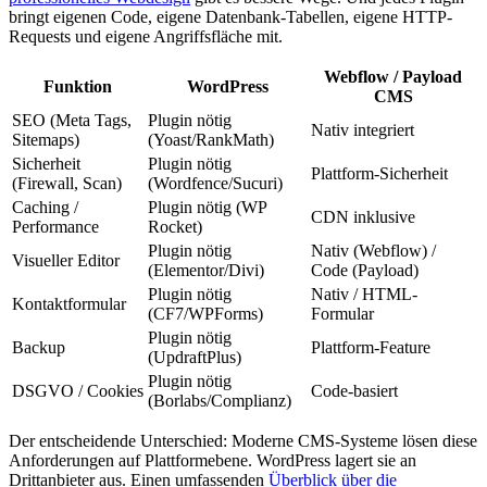
bringt eigenen Code, eigene Datenbank-Tabellen, eigene HTTP-
Requests und eigene Angriffsfläche mit.
Webflow / Payload
Funktion
WordPress
CMS
SEO (Meta Tags,
Plugin nötig
Nativ integriert
Sitemaps)
(Yoast/RankMath)
Sicherheit
Plugin nötig
Plattform-Sicherheit
(Firewall, Scan)
(Wordfence/Sucuri)
Caching /
Plugin nötig (WP
CDN inklusive
Performance
Rocket)
Plugin nötig
Nativ (Webflow) /
Visueller Editor
(Elementor/Divi)
Code (Payload)
Plugin nötig
Nativ / HTML-
Kontaktformular
(CF7/WPForms)
Formular
Plugin nötig
Backup
Plattform-Feature
(UpdraftPlus)
Plugin nötig
DSGVO / Cookies
Code-basiert
(Borlabs/Complianz)
Der entscheidende Unterschied: Moderne CMS-Systeme lösen diese
Anforderungen auf Plattformebene. WordPress lagert sie an
Drittanbieter aus. Einen umfassenden
Überblick über die