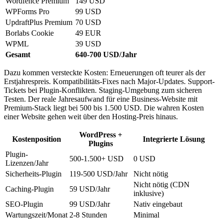
Wordfence Premium
149 USD
WPForms Pro
99 USD
UpdraftPlus Premium
70 USD
Borlabs Cookie
49 EUR
WPML
39 USD
Gesamt
640-700 USD/Jahr
Dazu kommen versteckte Kosten: Erneuerungen oft teurer als der
Erstjahrespreis. Kompatibilitäts-Fixes nach Major-Updates. Support-
Tickets bei Plugin-Konflikten. Staging-Umgebung zum sicheren
Testen. Der reale Jahresaufwand für eine Business-Website mit
Premium-Stack liegt bei 500 bis 1.500 USD. Die wahren Kosten
einer Website gehen weit über den Hosting-Preis hinaus.
WordPress +
Kostenposition
Integrierte Lösung
Plugins
Plugin-
500-1.500+ USD
0 USD
Lizenzen/Jahr
Sicherheits-Plugin
119-500 USD/Jahr
Nicht nötig
Nicht nötig (CDN
Caching-Plugin
59 USD/Jahr
inklusive)
SEO-Plugin
99 USD/Jahr
Nativ eingebaut
Wartungszeit/Monat
2-8 Stunden
Minimal