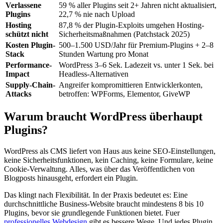
Verlassene
59 % aller Plugins seit 2+ Jahren nicht aktualisiert,
Plugins
22,7 % nie nach Upload
Hosting
87,8 % der Plugin-Exploits umgehen Hosting-
schützt nicht
Sicherheitsmaßnahmen (Patchstack 2025)
Kosten Plugin-
500–1.500 USD/Jahr für Premium-Plugins + 2–8
Stack
Stunden Wartung pro Monat
Performance-
WordPress 3–6 Sek. Ladezeit vs. unter 1 Sek. bei
Impact
Headless-Alternativen
Supply-Chain-
Angreifer kompromittieren Entwicklerkonten,
Attacks
betroffen: WPForms, Elementor, GiveWP
Warum braucht WordPress überhaupt
Plugins?
WordPress als CMS liefert von Haus aus keine SEO-Einstellungen,
keine Sicherheitsfunktionen, kein Caching, keine Formulare, keine
Cookie-Verwaltung. Alles, was über das Veröffentlichen von
Blogposts hinausgeht, erfordert ein Plugin.
Das klingt nach Flexibilität. In der Praxis bedeutet es: Eine
durchschnittliche Business-Website braucht mindestens 8 bis 10
Plugins, bevor sie grundlegende Funktionen bietet. Fuer
professionelles Webdesign
gibt es bessere Wege. Und jedes Plugin