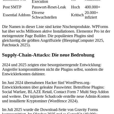
Execution
Post SMTP
Passwort-Reset-Leak
Hoch
400.000+
Diverse
20.000+
Essential Addons
Kritisch
Schwachstellen
infiziert
Die Namen in dieser Liste sind keine Nischenprodukte. WPForms
hat über sechs Millionen aktive Installationen. Elementor Pro ist der
meistgenutzte Page Builder. Die populärsten Plugins sind
gleichzeitig die größten Angriffsziele (BleepingComputer 2025,
Patchstack 2025).
Supply-Chain-Attacks: Die neue Bedrohung
2024 und 2025 zeigten eine besorgniserregende Entwicklung:
Angreifer kompromittieren nicht die Plugins selbst, sondern die
Entwicklerkonten dahinter.
Im Juni 2024 übernahmen Hacker fünf WordPress.org-
Entwicklerkonten über geleakte Passwörter. Betroffene Plugins:
Social Warfare, BLAZE Retail, Contact Form 7 Multi Step Addon
und weitere. Der injizierte Schadcode erstellte neue Admin-Konten
und installierte Kryptominer (Wordfence 2024).
Im Juli 2025 wurde die Download-Seite von Gravity Forms