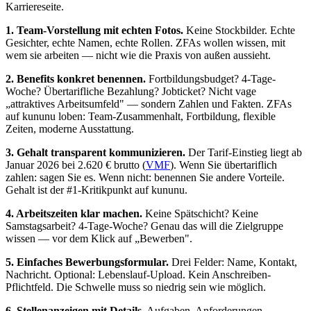
Karriereseite.
1. Team-Vorstellung mit echten Fotos.
Keine Stockbilder. Echte
Gesichter, echte Namen, echte Rollen. ZFAs wollen wissen, mit
wem sie arbeiten — nicht wie die Praxis von außen aussieht.
2. Benefits konkret benennen.
Fortbildungsbudget? 4-Tage-
Woche? Übertarifliche Bezahlung? Jobticket? Nicht vage
„attraktives Arbeitsumfeld" — sondern Zahlen und Fakten. ZFAs
auf kununu loben: Team-Zusammenhalt, Fortbildung, flexible
Zeiten, moderne Ausstattung.
3. Gehalt transparent kommunizieren.
Der Tarif-Einstieg liegt ab
Januar 2026 bei 2.620 € brutto (
VMF
). Wenn Sie übertariflich
zahlen: sagen Sie es. Wenn nicht: benennen Sie andere Vorteile.
Gehalt ist der #1-Kritikpunkt auf kununu.
4. Arbeitszeiten klar machen.
Keine Spätschicht? Keine
Samstagsarbeit? 4-Tage-Woche? Genau das will die Zielgruppe
wissen — vor dem Klick auf „Bewerben".
5. Einfaches Bewerbungsformular.
Drei Felder: Name, Kontakt,
Nachricht. Optional: Lebenslauf-Upload. Kein Anschreiben-
Pflichtfeld. Die Schwelle muss so niedrig sein wie möglich.
6. Stellenanzeigen mit Details.
Aufgaben, Anforderungen,