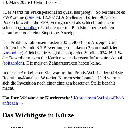
20. März 2026
·
10 Min.
Lesezeit
„Der Markt für Praxispersonal ist quasi leergefegt." So beschreibt es
ZWP online (
Quelle
). 12.207 ZFA-Stellen sind offen. 96 % der
Praxen bewerten die ZFA-Verfügbarkeit als schlecht oder sehr
schlecht (
zm-online
). Und die meisten Praxisinhaber reagieren
darauf mit: noch eine Stepstone-Anzeige.
Das Problem: Jobbörsen kosten 200–2.400 € pro Anzeige. Und
bringen im Schnitt 3,5 Bewerbungen — davon 2,6 unqualifiziert
(
zm-online
). Gleichzeitig zeigt die softgarden-Studie 2024: 69,1 %
der Bewerber nutzen die Karriereseite als ersten Informationskanal
(
softgarden
). Die meisten Zahnarztpraxen haben keine.
In diesem Artikel lesen Sie, warum Ihre Praxis-Website der stärkste
Recruiting-Kanal ist. Was eine Karriereseite braucht. Und warum
sich die Investition nach einer einzigen besetzten Stelle bezahlt
macht.
Hat Ihre Website eine Karriereseite?
Kostenlosen Website-Check
anfragen →
Das Wichtigste in Kürze