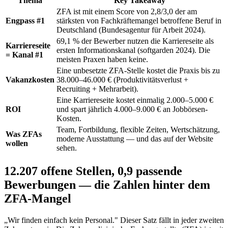
Thema
Key Takeaway
ZFA ist mit einem Score von 2,8/3,0 der am
Engpass #1
stärksten von Fachkräftemangel betroffene Beruf in
Deutschland (Bundesagentur für Arbeit 2024).
69,1 % der Bewerber nutzen die Karriereseite als
Karriereseite
ersten Informationskanal (softgarden 2024). Die
= Kanal #1
meisten Praxen haben keine.
Eine unbesetzte ZFA-Stelle kostet die Praxis bis zu
Vakanzkosten
38.000–46.000 € (Produktivitätsverlust +
Recruiting + Mehrarbeit).
Eine Karriereseite kostet einmalig 2.000–5.000 €
ROI
und spart jährlich 4.000–9.000 € an Jobbörsen-
Kosten.
Team, Fortbildung, flexible Zeiten, Wertschätzung,
Was ZFAs
moderne Ausstattung — und das auf der Website
wollen
sehen.
12.207 offene Stellen, 0,9 passende
Bewerbungen — die Zahlen hinter dem
ZFA-Mangel
„Wir finden einfach kein Personal." Dieser Satz fällt in jeder zweiten