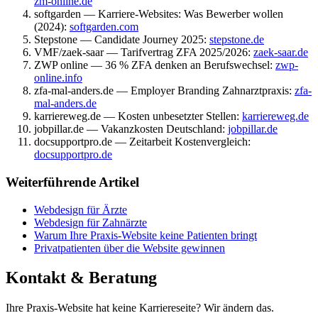
zm-online.de
softgarden — Karriere-Websites: Was Bewerber wollen
(2024):
softgarden.com
Stepstone — Candidate Journey 2025:
stepstone.de
VMF/zaek-saar — Tarifvertrag ZFA 2025/2026:
zaek-saar.de
ZWP online — 36 % ZFA denken an Berufswechsel:
zwp-
online.info
zfa-mal-anders.de — Employer Branding Zahnarztpraxis:
zfa-
mal-anders.de
karriereweg.de — Kosten unbesetzter Stellen:
karriereweg.de
jobpillar.de — Vakanzkosten Deutschland:
jobpillar.de
docsupportpro.de — Zeitarbeit Kostenvergleich:
docsupportpro.de
Weiterführende Artikel
Webdesign für Ärzte
Webdesign für Zahnärzte
Warum Ihre Praxis-Website keine Patienten bringt
Privatpatienten über die Website gewinnen
Kontakt & Beratung
Ihre Praxis-Website hat keine Karriereseite? Wir ändern das.