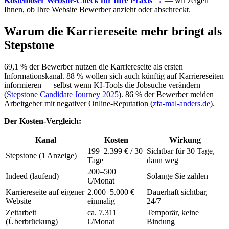
Kostenloser Website-Check für Ihre Praxis →
— wir zeigen
Ihnen, ob Ihre Website Bewerber anzieht oder abschreckt.
Warum die Karriereseite mehr bringt als
Stepstone
69,1 % der Bewerber nutzen die Karriereseite als ersten
Informationskanal. 88 % wollen sich auch künftig auf Karriereseiten
informieren — selbst wenn KI-Tools die Jobsuche verändern
(
Stepstone Candidate Journey 2025
). 86 % der Bewerber meiden
Arbeitgeber mit negativer Online-Reputation (
zfa-mal-anders.de
).
Der Kosten-Vergleich:
Kanal
Kosten
Wirkung
199–2.399 € / 30
Sichtbar für 30 Tage,
Stepstone (1 Anzeige)
Tage
dann weg
200–500
Indeed (laufend)
Solange Sie zahlen
€/Monat
Karriereseite auf eigener
2.000–5.000 €
Dauerhaft sichtbar,
Website
einmalig
24/7
Zeitarbeit
ca. 7.311
Temporär, keine
(Überbrückung)
€/Monat
Bindung