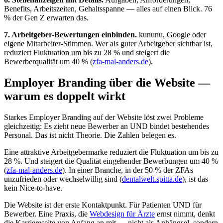
Benefits, Arbeitszeiten, Gehaltsspanne — alles auf einen Blick. 76
% der Gen Z erwarten das.
7. Arbeitgeber-Bewertungen einbinden.
kununu, Google oder
eigene Mitarbeiter-Stimmen. Wer als guter Arbeitgeber sichtbar ist,
reduziert Fluktuation um bis zu 28 % und steigert die
Bewerberqualität um 40 % (
zfa-mal-anders.de
).
Employer Branding über die Website —
warum es doppelt wirkt
Starkes Employer Branding auf der Website löst zwei Probleme
gleichzeitig: Es zieht neue Bewerber an UND bindet bestehendes
Personal. Das ist nicht Theorie. Die Zahlen belegen es.
Eine attraktive Arbeitgebermarke reduziert die Fluktuation um bis zu
28 %. Und steigert die Qualität eingehender Bewerbungen um 40 %
(
zfa-mal-anders.de
). In einer Branche, in der 50 % der ZFAs
unzufrieden oder wechselwillig sind (
dentalwelt.spitta.de
), ist das
kein Nice-to-have.
Die Website ist der erste Kontaktpunkt. Für Patienten UND für
Bewerber. Eine Praxis, die
Webdesign für Ärzte
ernst nimmt, denkt
die Karriereseite von Anfang an mit — nicht als Anhängsel, sondern