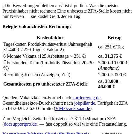
„Die Bewerbungen bleiben aus" ist ärgerlich. Was die meisten
Praxisinhaber nicht rechnen: Eine unbesetzte ZFA-Stelle kostet nicht
nur Nerven — sie kostet Geld. Jeden Tag.
Belegte Vakanzkosten-Rechnung:
Kostenfaktor
Betrag
Tageskosten Produktivitätsverlust (Jahresgehalt
ca. 251 €/Tag
31.440 € / 250 Tage × Faktor 2)
6 Monate Vakanz (125 Arbeitstage × 251 €)
ca. 31.375 €
Überstunden Team (Produktivitätsverlust 20–30
5.000–10.000 €
%)
(Annahme)
Recruiting-Kosten (Anzeigen, Zeit)
2.000–5.000 €
ca. 38.000–
Gesamtkosten pro unbesetzter ZFA-Stelle
46.000 €
Quellen: Vakanzkosten-Formel nach
karriereweg.de
,
Gesundheitssektor-Durchschnitt nach
jobpillar.de
. Tarifgehalt ZFA
ab 01/2026: 2.620 € brutto (
VMF/zaek-saar.de
).
Zum Vergleich: Zeitarbeit kostet ca. 7.311 €/Monat pro ZFA
(
docsupportpro.de
) — fast doppelt so viel wie eine Festanstellung.