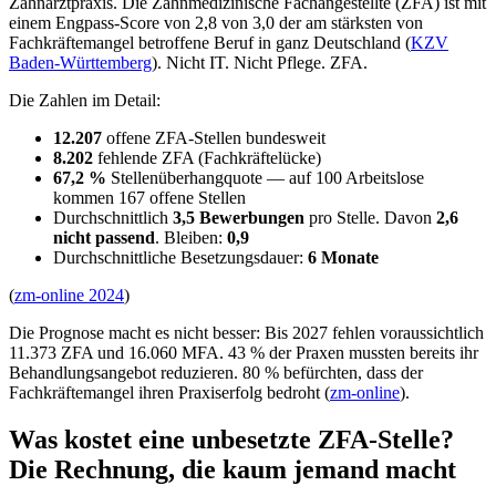
Zahnarztpraxis. Die Zahnmedizinische Fachangestellte (ZFA) ist mit
einem Engpass-Score von 2,8 von 3,0 der am stärksten von
Fachkräftemangel betroffene Beruf in ganz Deutschland (
KZV
Baden-Württemberg
). Nicht IT. Nicht Pflege. ZFA.
Die Zahlen im Detail:
12.207
offene ZFA-Stellen bundesweit
8.202
fehlende ZFA (Fachkräftelücke)
67,2 %
Stellenüberhangquote — auf 100 Arbeitslose
kommen 167 offene Stellen
Durchschnittlich
3,5 Bewerbungen
pro Stelle. Davon
2,6
nicht passend
. Bleiben:
0,9
Durchschnittliche Besetzungsdauer:
6 Monate
(
zm-online 2024
)
Die Prognose macht es nicht besser: Bis 2027 fehlen voraussichtlich
11.373 ZFA und 16.060 MFA. 43 % der Praxen mussten bereits ihr
Behandlungsangebot reduzieren. 80 % befürchten, dass der
Fachkräftemangel ihren Praxiserfolg bedroht (
zm-online
).
Was kostet eine unbesetzte ZFA-Stelle?
Die Rechnung, die kaum jemand macht