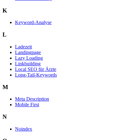
K
Keyword-Analyse
L
Ladezeit
Landingpage
Lazy Loading
Linkbuilding
Local SEO für Ärzte
Long-Tail-Keywords
M
Meta Description
Mobile First
N
Noindex