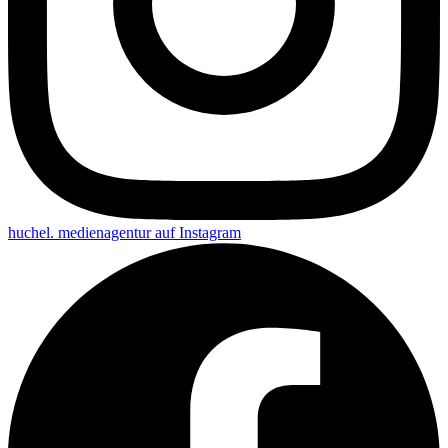
huchel. medienagentur auf
Instagram