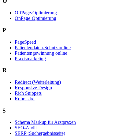
O
OffPage-Optimierung
OnPage-Optimierung
P
PageSpeed
Patientendaten-Schutz online
Patientengewinnung online
Praxismarketing
R
Redirect (Weiterleitung)
Responsive Design
Rich Snippets
Robots.txt
S
Schema Markup für Arztpraxen
SEO-Audit
SERP (Suchergebnisseite)