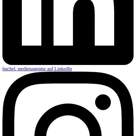
huchel. medienagentur auf
LinkedIn