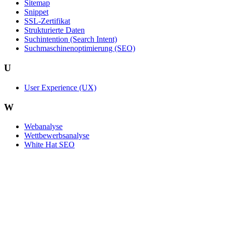
Sitemap
Snippet
SSL-Zertifikat
Strukturierte Daten
Suchintention (Search Intent)
Suchmaschinenoptimierung (SEO)
U
User Experience (UX)
W
Webanalyse
Wettbewerbsanalyse
White Hat SEO