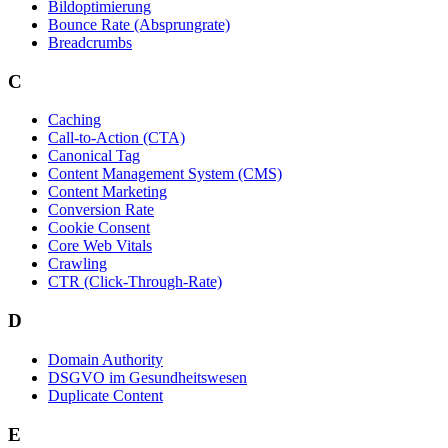
Bildoptimierung
Bounce Rate (Absprungrate)
Breadcrumbs
C
Caching
Call-to-Action (CTA)
Canonical Tag
Content Management System (CMS)
Content Marketing
Conversion Rate
Cookie Consent
Core Web Vitals
Crawling
CTR (Click-Through-Rate)
D
Domain Authority
DSGVO im Gesundheitswesen
Duplicate Content
E