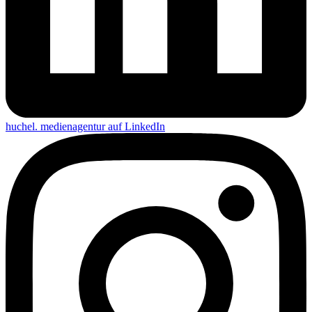
huchel. medienagentur auf
LinkedIn