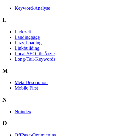
Keyword-Analyse
L
Ladezeit
Landingpage
Lazy Loading
Linkbuilding
Local SEO für Ärzte
Long-Tail-Keywords
M
Meta Description
Mobile First
N
Noindex
O
OffPage-Optimierung