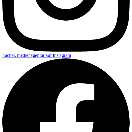
huchel. medienagentur auf
Instagram