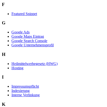
F
Featured Snippet
G
Google Ads
Google Maps Eintrag
Google Search Console
Google Unternehmensprofil
H
Heilmittelwerbegesetz (HWG)
Hosting
I
Impressumspflicht
Indexierung
Interne Verlinkung
K