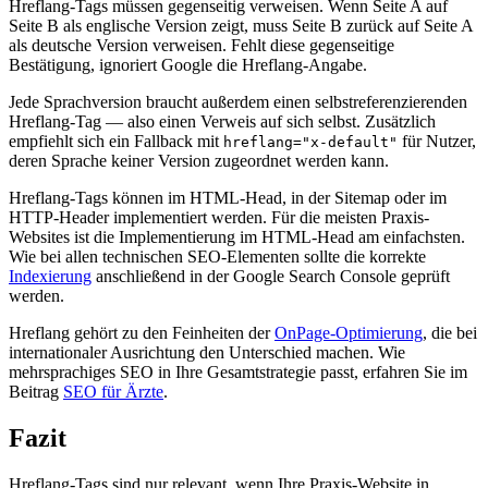
Hreflang-Tags müssen gegenseitig verweisen. Wenn Seite A auf
Seite B als englische Version zeigt, muss Seite B zurück auf Seite A
als deutsche Version verweisen. Fehlt diese gegenseitige
Bestätigung, ignoriert Google die Hreflang-Angabe.
Jede Sprachversion braucht außerdem einen selbstreferenzierenden
Hreflang-Tag — also einen Verweis auf sich selbst. Zusätzlich
empfiehlt sich ein Fallback mit
für Nutzer,
hreflang="x-default"
deren Sprache keiner Version zugeordnet werden kann.
Hreflang-Tags können im HTML-Head, in der Sitemap oder im
HTTP-Header implementiert werden. Für die meisten Praxis-
Websites ist die Implementierung im HTML-Head am einfachsten.
Wie bei allen technischen SEO-Elementen sollte die korrekte
Indexierung
anschließend in der Google Search Console geprüft
werden.
Hreflang gehört zu den Feinheiten der
OnPage-Optimierung
, die bei
internationaler Ausrichtung den Unterschied machen. Wie
mehrsprachiges SEO in Ihre Gesamtstrategie passt, erfahren Sie im
Beitrag
SEO für Ärzte
.
Fazit
Hreflang-Tags sind nur relevant, wenn Ihre Praxis-Website in