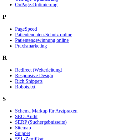
OnPage-Optimierung
P
PageSpeed
Patientendaten-Schutz online
Patientengewinnung online
Praxismarketing
R
Redirect (Weiterleitung)
Responsive Design
Rich Snippets
Robots.txt
S
Schema Markup für Arztpraxen
SEO-Audit
SERP (Suchergebnisseite)
Sitemap
Snippet
SSL-Zertifikat