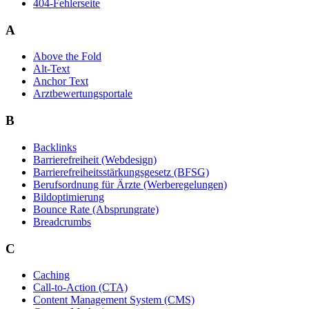
404-Fehlerseite
A
Above the Fold
Alt-Text
Anchor Text
Arztbewertungsportale
B
Backlinks
Barrierefreiheit (Webdesign)
Barrierefreiheitsstärkungsgesetz (BFSG)
Berufsordnung für Ärzte (Werberegelungen)
Bildoptimierung
Bounce Rate (Absprungrate)
Breadcrumbs
C
Caching
Call-to-Action (CTA)
Content Management System (CMS)