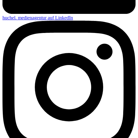
huchel. medienagentur auf
LinkedIn