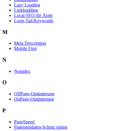
Lazy Loading
Linkbuilding
Local SEO für Ärzte
Long-Tail-Keywords
M
Meta Description
Mobile First
N
Noindex
O
OffPage-Optimierung
OnPage-Optimierung
P
PageSpeed
Patientendaten-Schutz online