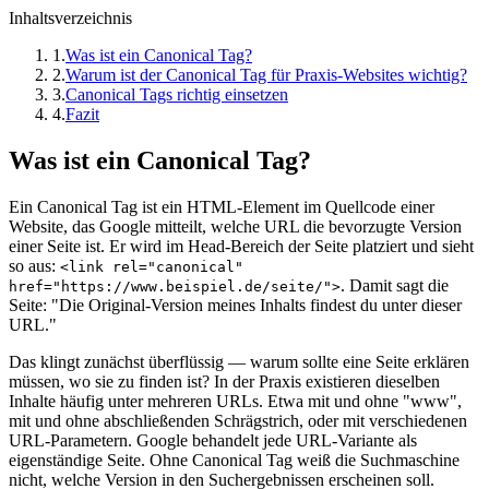
Inhaltsverzeichnis
1
.
Was ist ein Canonical Tag?
2
.
Warum ist der Canonical Tag für Praxis-Websites wichtig?
3
.
Canonical Tags richtig einsetzen
4
.
Fazit
Was ist ein Canonical Tag?
Ein Canonical Tag ist ein HTML-Element im Quellcode einer
Website, das Google mitteilt, welche URL die bevorzugte Version
einer Seite ist. Er wird im Head-Bereich der Seite platziert und sieht
so aus:
<link rel="canonical"
. Damit sagt die
href="https://www.beispiel.de/seite/">
Seite: "Die Original-Version meines Inhalts findest du unter dieser
URL."
Das klingt zunächst überflüssig — warum sollte eine Seite erklären
müssen, wo sie zu finden ist? In der Praxis existieren dieselben
Inhalte häufig unter mehreren URLs. Etwa mit und ohne "www",
mit und ohne abschließenden Schrägstrich, oder mit verschiedenen
URL-Parametern. Google behandelt jede URL-Variante als
eigenständige Seite. Ohne Canonical Tag weiß die Suchmaschine
nicht, welche Version in den Suchergebnissen erscheinen soll.