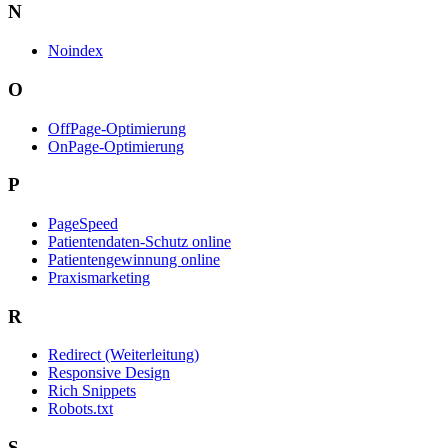
N
Noindex
O
OffPage-Optimierung
OnPage-Optimierung
P
PageSpeed
Patientendaten-Schutz online
Patientengewinnung online
Praxismarketing
R
Redirect (Weiterleitung)
Responsive Design
Rich Snippets
Robots.txt
S