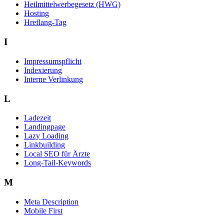
Heilmittelwerbegesetz (HWG)
Hosting
Hreflang-Tag
I
Impressumspflicht
Indexierung
Interne Verlinkung
L
Ladezeit
Landingpage
Lazy Loading
Linkbuilding
Local SEO für Ärzte
Long-Tail-Keywords
M
Meta Description
Mobile First