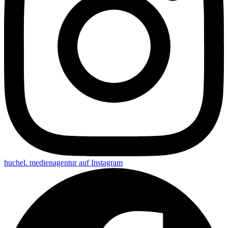
huchel. medienagentur auf
Instagram