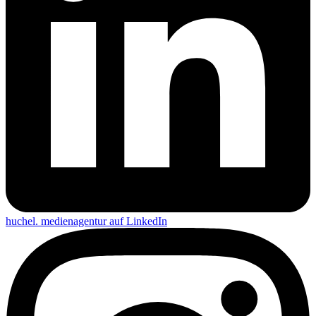
huchel. medienagentur auf
LinkedIn