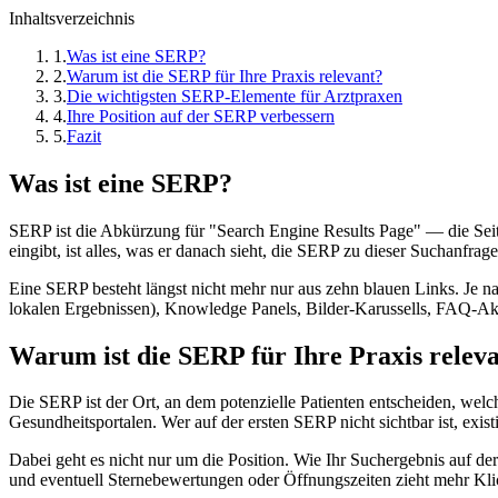
Inhaltsverzeichnis
1
.
Was ist eine SERP?
2
.
Warum ist die SERP für Ihre Praxis relevant?
3
.
Die wichtigsten SERP-Elemente für Arztpraxen
4
.
Ihre Position auf der SERP verbessern
5
.
Fazit
Was ist eine SERP?
SERP ist die Abkürzung für "Search Engine Results Page" — die Sei
eingibt, ist alles, was er danach sieht, die SERP zu dieser Suchanfrage
Eine SERP besteht längst nicht mehr nur aus zehn blauen Links. Je n
lokalen Ergebnissen), Knowledge Panels, Bilder-Karussells, FAQ-A
Warum ist die SERP für Ihre Praxis relev
Die SERP ist der Ort, an dem potenzielle Patienten entscheiden, wel
Gesundheitsportalen. Wer auf der ersten SERP nicht sichtbar ist, exist
Dabei geht es nicht nur um die Position. Wie Ihr Suchergebnis auf de
und eventuell Sternebewertungen oder Öffnungszeiten zieht mehr Klic