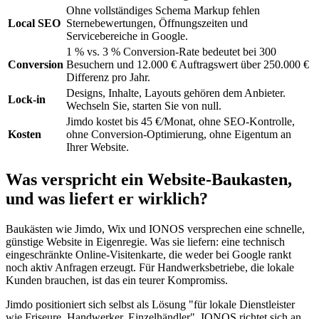
Ohne vollständiges Schema Markup fehlen
Local SEO
Sternebewertungen, Öffnungszeiten und
Servicebereiche in Google.
1 % vs. 3 % Conversion-Rate bedeutet bei 300
Conversion
Besuchern und 12.000 € Auftragswert über 250.000 €
Differenz pro Jahr.
Designs, Inhalte, Layouts gehören dem Anbieter.
Lock-in
Wechseln Sie, starten Sie von null.
Jimdo kostet bis 45 €/Monat, ohne SEO-Kontrolle,
Kosten
ohne Conversion-Optimierung, ohne Eigentum an
Ihrer Website.
Was verspricht ein Website-Baukasten,
und was liefert er wirklich?
Baukästen wie Jimdo, Wix und IONOS versprechen eine schnelle,
günstige Website in Eigenregie. Was sie liefern: eine technisch
eingeschränkte Online-Visitenkarte, die weder bei Google rankt
noch aktiv Anfragen erzeugt. Für Handwerksbetriebe, die lokale
Kunden brauchen, ist das ein teurer Kompromiss.
Jimdo positioniert sich selbst als Lösung "für lokale Dienstleister
wie Friseure, Handwerker, Einzelhändler". IONOS richtet sich an