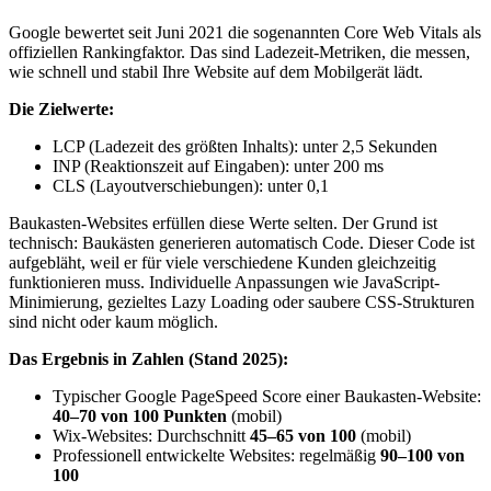
Google bewertet seit Juni 2021 die sogenannten Core Web Vitals als
offiziellen Rankingfaktor. Das sind Ladezeit-Metriken, die messen,
wie schnell und stabil Ihre Website auf dem Mobilgerät lädt.
Die Zielwerte:
LCP (Ladezeit des größten Inhalts): unter 2,5 Sekunden
INP (Reaktionszeit auf Eingaben): unter 200 ms
CLS (Layoutverschiebungen): unter 0,1
Baukasten-Websites erfüllen diese Werte selten. Der Grund ist
technisch: Baukästen generieren automatisch Code. Dieser Code ist
aufgebläht, weil er für viele verschiedene Kunden gleichzeitig
funktionieren muss. Individuelle Anpassungen wie JavaScript-
Minimierung, gezieltes Lazy Loading oder saubere CSS-Strukturen
sind nicht oder kaum möglich.
Das Ergebnis in Zahlen (Stand 2025):
Typischer Google PageSpeed Score einer Baukasten-Website:
40–70 von 100 Punkten
(mobil)
Wix-Websites: Durchschnitt
45–65 von 100
(mobil)
Professionell entwickelte Websites: regelmäßig
90–100 von
100